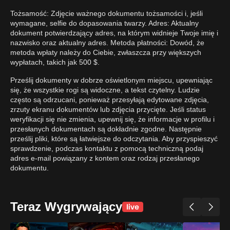
Tożsamość: Zdjęcie ważnego dokumentu tożsamości i, jeśli
wymagane, selfie do dopasowania twarzy. Adres: Aktualny
dokument potwierdzający adres, na którym widnieje Twoje imię i
nazwisko oraz aktualny adres. Metoda płatności: Dowód, że
metoda wpłaty należy do Ciebie, zwłaszcza przy większych
wypłatach, takich jak 500 $.
Prześlij dokumenty w dobrze oświetlonym miejscu, upewniając
się, że wszystkie rogi są widoczne, a tekst czytelny. Ludzie
często są odrzucani, ponieważ przesyłają edytowane zdjęcia,
zrzuty ekranu dokumentów lub zdjęcia przycięte. Jeśli status
weryfikacji się nie zmienia, upewnij się, że informacje w profilu i
przesłanych dokumentach są dokładnie zgodne. Następnie
prześlij pliki, które są łatwiejsze do odczytania. Aby przyspieszyć
sprawdzenie, podczas kontaktu z pomocą techniczną podaj
adres e-mail powiązany z kontem oraz rodzaj przesłanego
dokumentu.
Teraz Wygrywający