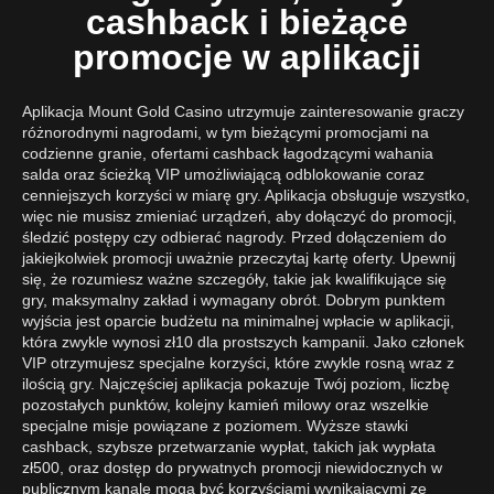
cashback i bieżące
promocje w aplikacji
Aplikacja Mount Gold Casino utrzymuje zainteresowanie graczy
różnorodnymi nagrodami, w tym bieżącymi promocjami na
codzienne granie, ofertami cashback łagodzącymi wahania
salda oraz ścieżką VIP umożliwiającą odblokowanie coraz
cenniejszych korzyści w miarę gry. Aplikacja obsługuje wszystko,
więc nie musisz zmieniać urządzeń, aby dołączyć do promocji,
śledzić postępy czy odbierać nagrody. Przed dołączeniem do
jakiejkolwiek promocji uważnie przeczytaj kartę oferty. Upewnij
się, że rozumiesz ważne szczegóły, takie jak kwalifikujące się
gry, maksymalny zakład i wymagany obrót. Dobrym punktem
wyjścia jest oparcie budżetu na minimalnej wpłacie w aplikacji,
która zwykle wynosi zł10 dla prostszych kampanii. Jako członek
VIP otrzymujesz specjalne korzyści, które zwykle rosną wraz z
ilością gry. Najczęściej aplikacja pokazuje Twój poziom, liczbę
pozostałych punktów, kolejny kamień milowy oraz wszelkie
specjalne misje powiązane z poziomem. Wyższe stawki
cashback, szybsze przetwarzanie wypłat, takich jak wypłata
zł500, oraz dostęp do prywatnych promocji niewidocznych w
publicznym kanale mogą być korzyściami wynikającymi ze