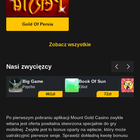
King Colossus
Zobacz wszystkie
Nasi zwycięzcy
Big Game
Book Of Sun
Is
Psycho
Elliot
Ga
461zł
72zł
Po pierwszym pobraniu aplikacji Mount Gold Casino zwykle
witana jest oferta powitalna stworzona specjalnie do gry
mobilnej. Zwykle jest to bonus oparty na wpłacie, który może
uatrakcyjnić pierwsze sesje. Sprawdź dokładną kwotę bonusu
widoczną w aplikacji podczas rejestracji, aby uniknąć