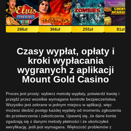
286zł
366zł
255zł
81zł
Czasy wypłat, opłaty i
kroki wypłacania
wygranych z aplikacji
Mount Gold Casino
Proces jest prosty: wybierz metodę wypłaty, potwierdź kwotę i
przejdź przez wszelkie wymagane kontrole bezpieczeństwa.
Wszystko jest zebrane w jednym miejscu w aplikacji, więc
możesz śledzić postęp każdej wypłaty od momentu zgłoszenia
do przetworzenia i zakończenia. Upewnij się, że dane konta
zgadzają się z danymi metody płatności i że ukończyłeś
weryfikację, jeśli jest wymagana. Większość problemów z
wypłatami wynika z niezgodności nazw, nieukończonego KYC