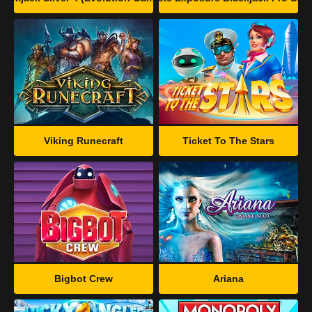
Viking Runecraft
Ticket To The Stars
Bigbot Crew
Ariana