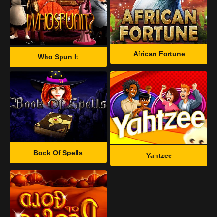
African Fortune
Who Spun It
Book Of Spells
Yahtzee