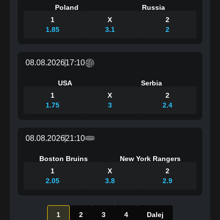
Poland
Russia
1
X
2
1.85
3.1
2
08.08.2026
17:10
USA
Serbia
1
X
2
1.75
3
2.4
08.08.2026
21:10
Boston Bruins
New York Rangers
1
X
2
2.05
3.8
2.9
1
2
3
4
Dalej