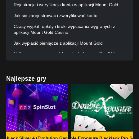
Rejestracja i weryfikacja konta w aplikacji Mount Gold
Jak się zarejestrować i zweryfikować konto
Czasy wypłat, opłaty i kroki wypłacania wygranych z
aplikacji Mount Gold Casino
Jak wypłacić pieniądze z aplikacji Mount Gold
Najlepsze gry na prawdziwe pieniądze w aplikacji Mount
Gold: automaty, krupierzy na żywo i stoły
W co grać w aplikacji na prawdziwe pieniądze?
Najlepsze gry
Nagrody VIP, oferty cashback i bieżące promocje w
aplikacji
Główne funkcje i jak użytkownicy mogą do nich dotrzeć
lackjack Silver 4 (Evolution Gaming)
Double Exposure Blackjack Pro Seri