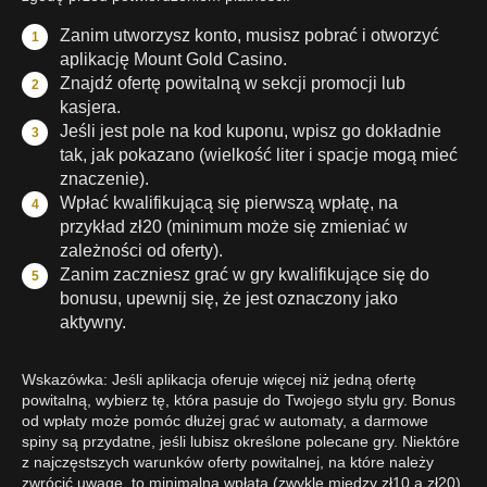
Zanim utworzysz konto, musisz pobrać i otworzyć
aplikację Mount Gold Casino.
Znajdź ofertę powitalną w sekcji promocji lub
kasjera.
Jeśli jest pole na kod kuponu, wpisz go dokładnie
tak, jak pokazano (wielkość liter i spacje mogą mieć
znaczenie).
Wpłać kwalifikującą się pierwszą wpłatę, na
przykład zł20 (minimum może się zmieniać w
zależności od oferty).
Zanim zaczniesz grać w gry kwalifikujące się do
bonusu, upewnij się, że jest oznaczony jako
aktywny.
Wskazówka: Jeśli aplikacja oferuje więcej niż jedną ofertę
powitalną, wybierz tę, która pasuje do Twojego stylu gry. Bonus
od wpłaty może pomóc dłużej grać w automaty, a darmowe
spiny są przydatne, jeśli lubisz określone polecane gry. Niektóre
z najczęstszych warunków oferty powitalnej, na które należy
zwrócić uwagę, to minimalna wpłata (zwykle między zł10 a zł20),