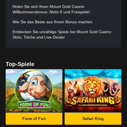
Holen Sie sich Ihren Mount Gold Casino
Willkommensbonus: Mehr € und Freispiele!
Wie Sie das Beste aus Ihrem Bonus machen
Entdecken Sie unzählige Spiele bei Mount Gold Casino:
Slots, Tische und Live-Dealer
Auswahl für jeden Geschmack
Mount Gold bietet wöchentliche Angebote mit
Freispielen, Cashback und Turnieren
Top-Spiele
Wie unsere Turnier- und Cashback-Systeme
funktionieren
Werden Sie ein VIP bei Mount Gold Casino: Exklusive
Belohnungen freischalten
VIP-Vorteile und Privilegien
Bei Mount Gold Casino können Sie mit Vertrauen
spielen: Sicher und lizenziert in Deutschland
Farm of Fun
Safari King