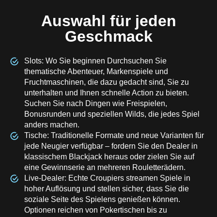
Auswahl für jeden
Geschmack
Slots: Wo Sie beginnen Durchsuchen Sie
thematische Abenteuer, Markenspiele und
Fruchtmaschinen, die dazu gedacht sind, Sie zu
unterhalten und Ihnen schnelle Action zu bieten.
Suchen Sie nach Dingen wie Freispielen,
Bonusrunden und speziellen Wilds, die jedes Spiel
anders machen.
Tische: Traditionelle Formate und neue Varianten für
jede Neugier verfügbar – fordern Sie den Dealer in
klassischem Blackjack heraus oder zielen Sie auf
eine Gewinnserie an mehreren Rouletterädern.
Live-Dealer: Echte Croupiers streamen Spiele in
hoher Auflösung und stellen sicher, dass Sie die
soziale Seite des Spielens genießen können.
Optionen reichen von Pokertischen bis zu