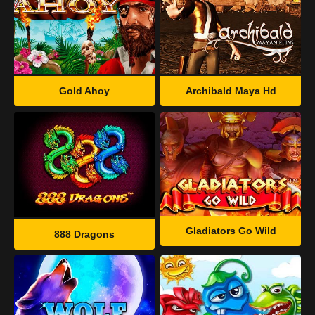
Gold Ahoy
Archibald Maya Hd
Gladiators Go Wild
888 Dragons