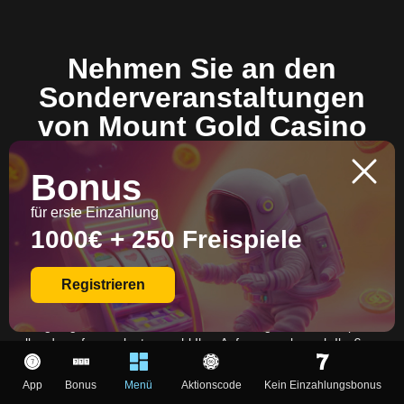
Nehmen Sie an den
Sonderveranstaltungen
von Mount Gold Casino
teil: Haben Sie Spaß und
Bonus
gewinnen Sie groß bei
Deutschland Events!
für erste Einzahlung
1000€ + 250 Freispiele
Nutzen Sie die Chance, an unseren exklusiven saisonalen
Promotionen teilzunehmen, die berühmten Deutschland
Registrieren
Feiertagen und Traditionen gewidmet sind. Durch die Teilnahme
erhalten Sie Zugang zu maßgeschneiderten Preispools,
einzigartigen Turnierthemen und zeitlich begrenzten Minispielen,
alles darauf ausgelegt, sowohl Ihre Aufregung als auch Ihr €
Guthaben zu steigern. Egal ob Sie ein neuer Besucher oder ein
Stammgast sind, es wartet immer ein neues Erlebnis in unserer
App
Bonus
Menü
Aktionscode
Kein Einzahlungsbonus
Lobby während dieser hoch erwarteten Zeiten. Wir empfehlen