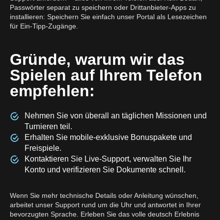
Passwörter separat zu speichern oder Drittanbieter-Apps zu
installieren: Speichern Sie einfach unser Portal als Lesezeichen
für Ein-Tipp-Zugänge.
Gründe, warum wir das
Spielen auf Ihrem Telefon
empfehlen:
Nehmen Sie von überall an täglichen Missionen und
Turnieren teil.
Erhalten Sie mobile-exklusive Bonuspakete und
Freispiele.
Kontaktieren Sie Live-Support, verwalten Sie Ihr
Konto und verifizieren Sie Dokumente schnell.
Wenn Sie mehr technische Details oder Anleitung wünschen,
arbeitet unser Support rund um die Uhr und antwortet in Ihrer
bevorzugten Sprache. Erleben Sie das volle deutsch Erlebnis