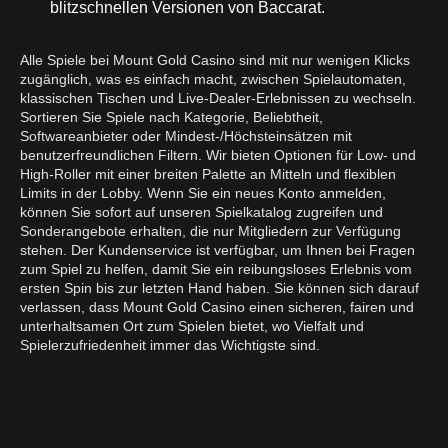
blitzschnellen Versionen von Baccarat.
Alle Spiele bei Mount Gold Casino sind mit nur wenigen Klicks
zugänglich, was es einfach macht, zwischen Spielautomaten,
klassischen Tischen und Live-Dealer-Erlebnissen zu wechseln.
Sortieren Sie Spiele nach Kategorie, Beliebtheit,
Softwareanbieter oder Mindest-/Höchsteinsätzen mit
benutzerfreundlichen Filtern. Wir bieten Optionen für Low- und
High-Roller mit einer breiten Palette an Mitteln und flexiblen
Limits in der Lobby. Wenn Sie ein neues Konto anmelden,
können Sie sofort auf unseren Spielkatalog zugreifen und
Sonderangebote erhalten, die nur Mitgliedern zur Verfügung
stehen. Der Kundenservice ist verfügbar, um Ihnen bei Fragen
zum Spiel zu helfen, damit Sie ein reibungsloses Erlebnis vom
ersten Spin bis zur letzten Hand haben. Sie können sich darauf
verlassen, dass Mount Gold Casino einen sicheren, fairen und
unterhaltsamen Ort zum Spielen bietet, wo Vielfalt und
Spielerzufriedenheit immer das Wichtigste sind.