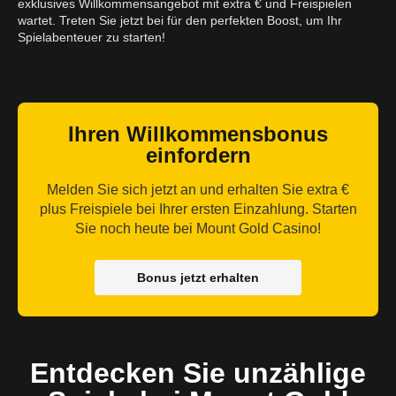
exklusives Willkommensangebot mit extra € und Freispielen
wartet. Treten Sie jetzt bei für den perfekten Boost, um Ihr
Spielabenteuer zu starten!
Ihren Willkommensbonus
einfordern
Melden Sie sich jetzt an und erhalten Sie extra €
plus Freispiele bei Ihrer ersten Einzahlung. Starten
Sie noch heute bei Mount Gold Casino!
Bonus jetzt erhalten
Entdecken Sie unzählige