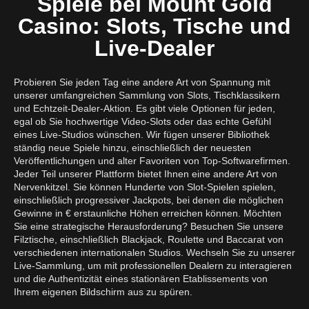
Spiele bei Mount Gold
Casino: Slots, Tische und
Live-Dealer
Probieren Sie jeden Tag eine andere Art von Spannung mit
unserer umfangreichen Sammlung von Slots, Tischklassikern
und Echtzeit-Dealer-Aktion. Es gibt viele Optionen für jeden,
egal ob Sie hochwertige Video-Slots oder das echte Gefühl
eines Live-Studios wünschen. Wir fügen unserer Bibliothek
ständig neue Spiele hinzu, einschließlich der neuesten
Veröffentlichungen und alter Favoriten von Top-Softwarefirmen.
Jeder Teil unserer Plattform bietet Ihnen eine andere Art von
Nervenkitzel. Sie können Hunderte von Slot-Spielen spielen,
einschließlich progressiver Jackpots, bei denen die möglichen
Gewinne in € erstaunliche Höhen erreichen können. Möchten
Sie eine strategische Herausforderung? Besuchen Sie unsere
Filztische, einschließlich Blackjack, Roulette und Baccarat von
verschiedenen internationalen Studios. Wechseln Sie zu unserer
Live-Sammlung, um mit professionellen Dealern zu interagieren
und die Authentizität eines stationären Etablissements von
Ihrem eigenen Bildschirm aus zu spüren.