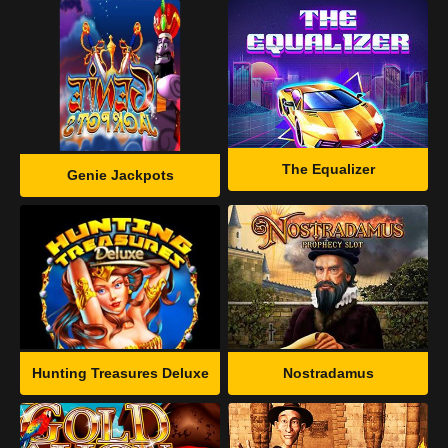
Warum Mount Gold Casino Sicherheit an erster Stelle
setzt
Sie können jederzeit jedes unserer Spiele auf Ihrem
Telefon spielen
Spiele und Vorteile für mobile Geräte auswählen
Gründe, warum wir das Spielen auf Ihrem Telefon
empfehlen:
The Equalizer
Eye Of The Storm
Nehmen Sie an den Sonderveranstaltungen von Mount
Gold Casino teil: Haben Sie Spaß und gewinnen Sie
groß bei Deutschland Events!
Wie Sie das Beste aus lokalen Feiertagen herausholen
Schließen Sie sich den Mount Gold Casino Gewinnern
an: Menschen in Deutschland verdienen Geld!
Wie Sie sich den Reihen der Gewinner anschließen
Hunting Treasures Deluxe
Nostradamus
Wie Sie Geld bei Betwinner einzahlen
Unterstützte Zahlungswege