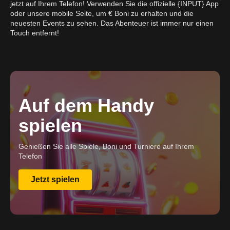
jetzt auf Ihrem Telefon! Verwenden Sie die offizielle {INPUT} App
oder unsere mobile Seite, um € Boni zu erhalten und die
neuesten Events zu sehen. Das Abenteuer ist immer nur einen
Touch entfernt!
Auf dem Handy
spielen
Genießen Sie alle Spiele, Boni und Turniere auf Ihrem
Telefon
Jetzt spielen