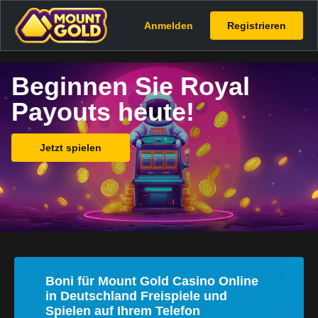
Anmelden
Registrieren
Beginnen Sie Royal
Payouts heute!
Jetzt spielen
Boni für Mount Gold Casino Online
in Deutschland Freispiele und
Spielen auf Ihrem Telefon