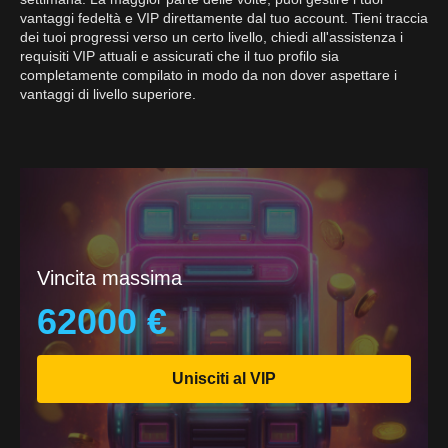
vantaggi fedeltà e VIP direttamente dal tuo account. Tieni traccia
dei tuoi progressi verso un certo livello, chiedi all'assistenza i
requisiti VIP attuali e assicurati che il tuo profilo sia
completamente compilato in modo da non dover aspettare i
vantaggi di livello superiore.
Vincita massima
62000 €
Unisciti al VIP