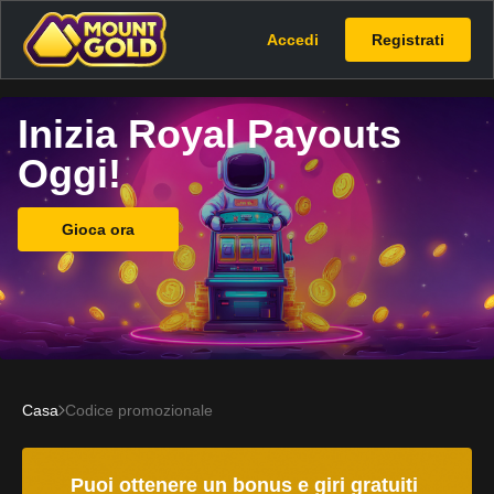
Accedi
Registrati
Inizia Royal Payouts
Oggi!
Gioca ora
Casa
Codice promozionale
Puoi ottenere un bonus e giri gratuiti