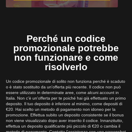
Perché un codice
promozionale potrebbe
non funzionare e come
risolverlo
Un codice promozionale di solito non funziona perché è scaduto
o è stato sostituito da un'offerta più recente. Il codice non può
essere utilizzato in determinate aree, come alcuni account in
Italia. Non c'è un'offerta per te poiché hai già effettuato un primo
deposito. Il tuo deposito è inferiore al minimo, come depositi di
€20. Hai scelto un metodo di pagamento non idoneo per la
promozione. Effettua subito un deposito consistente se il bonus
non viene visualizzato dopo aver inserito il codice. Innanzitutto,
effettua un deposito qualificante più piccolo di €20 o cambia il
metodo di pagamento. Contatta l'assistenza con uno screenshot