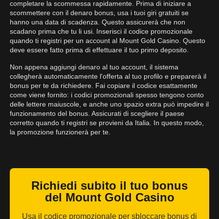
completare la scommessa rapidamente. Prima di iniziare a
scommettere con il denaro bonus, usa i tuoi giri gratuiti se
hanno una data di scadenza. Questo assicurerà che non
scadano prima che tu li usi. Inserisci il codice promozionale
quando ti registri per un account al Mount Gold Casino. Questo
deve essere fatto prima di effettuare il tuo primo deposito.
Non appena aggiungi denaro al tuo account, il sistema
collegherà automaticamente l'offerta al tuo profilo e preparerà il
bonus per te da richiedere. Fai copiare il codice esattamente
come viene fornito: i codici promozionali spesso tengono conto
delle lettere maiuscole, e anche uno spazio extra può impedire il
funzionamento del bonus. Assicurati di scegliere il paese
corretto quando ti registri se provieni da Italia. In questo modo,
la promozione funzionerà per te.
Richiedi subito il tuo bonus
del Mount Gold Casino
Usa il codice promozionale per sbloccare bonus di