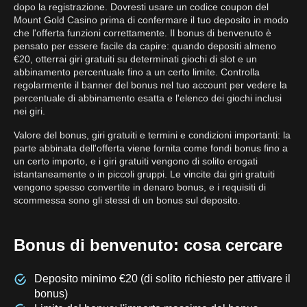
dopo la registrazione. Dovresti usare un codice coupon del
Mount Gold Casino prima di confermare il tuo deposito in modo
che l'offerta funzioni correttamente. Il bonus di benvenuto è
pensato per essere facile da capire: quando depositi almeno
€20, otterrai giri gratuiti su determinati giochi di slot e un
abbinamento percentuale fino a un certo limite. Controlla
regolarmente il banner del bonus nel tuo account per vedere la
percentuale di abbinamento esatta e l'elenco dei giochi inclusi
nei giri.
Valore del bonus, giri gratuiti e termini e condizioni importanti: la
parte abbinata dell'offerta viene fornita come fondi bonus fino a
un certo importo, e i giri gratuiti vengono di solito erogati
istantaneamente o in piccoli gruppi. Le vincite dai giri gratuiti
vengono spesso convertite in denaro bonus, e i requisiti di
scommessa sono gli stessi di un bonus sul deposito.
Bonus di benvenuto: cosa cercare
Deposito minimo €20 (di solito richiesto per attivare il
bonus)