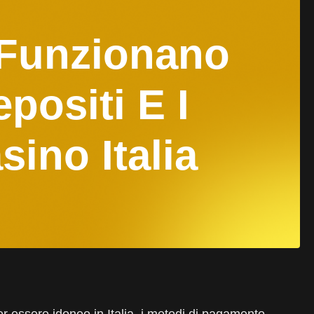
 Funzionano
positi E I
sino Italia