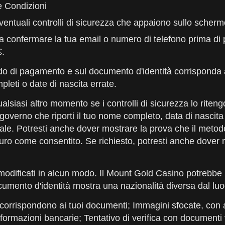
e Condizioni
entuali controlli di sicurezza che appaiono sullo scherm
a confermare la tua email o numero di telefono prima di p
€.
do di pagamento e sul documento d'identità corrisponda al 
mpleti o date di nascita errate.
ualsiasi altro momento se i controlli di sicurezza lo riteng
 governo che riporti il tuo nome completo, data di nascita
ficiale. Potresti anche dover mostrare la prova che il met
ro come consentito. Se richiesto, potresti anche dover mo
modificati in alcun modo. Il Mount Gold Casino potrebbe r
documento d'identità mostra una nazionalità diversa dal luog
orrispondono ai tuoi documenti; Immagini sfocate, con ango
formazioni bancarie; Tentativo di verifica con documenti 