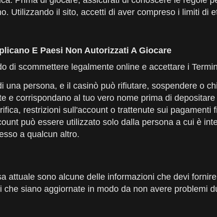
ifica. Prima di giocare, assicurati di conoscere le regole 
o. Utilizzando il sito, accetti di aver compreso i limiti di
plicano E Paesi Non Autorizzati A Giocare
o di scommettere legalmente online e accettare i Termin
i una persona, e il casinò può rifiutare, sospendere o ch
rette e corrispondano al tuo vero nome prima di depositare
rifica, restrizioni sull'account o trattenute sui pagamenti
ount può essere utilizzato solo dalla persona a cui è int
esso a qualcun altro.
sa attuale sono alcune delle informazioni che devi fornire
ti che siano aggiornate in modo da non avere problemi dur