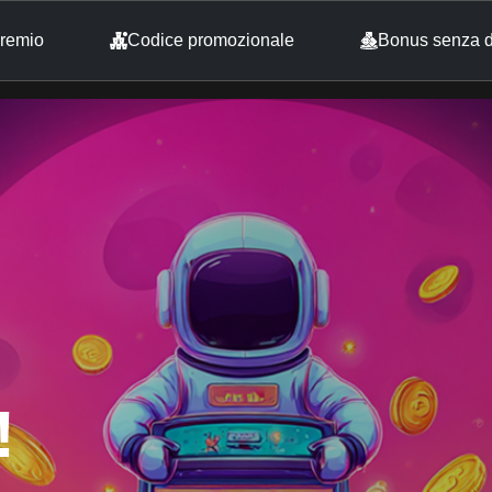
remio
Codice promozionale
Bonus senza d
!