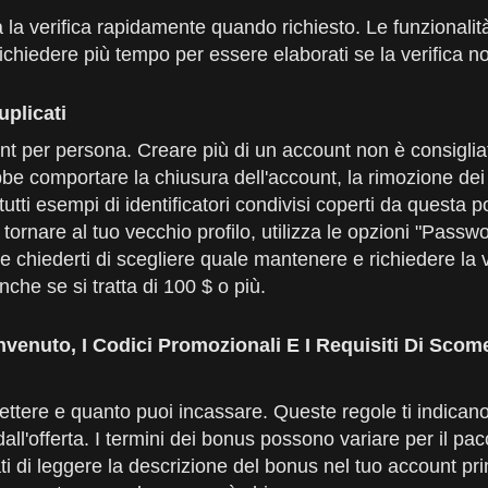
a verifica rapidamente quando richiesto. Le funzionalità 
richiedere più tempo per essere elaborati se la verifica 
plicati
nt per persona. Creare più di un account non è consiglia
e comportare la chiusura dell'account, la rimozione dei b
utti esempi di identificatori condivisi coperti da questa 
tornare al tuo vecchio profilo, utilizza le opzioni "Passw
chiederti di scegliere quale mantenere e richiedere la ver
nche se si tratta di 100 $ o più.
envenuto, I Codici Promozionali E I Requisiti Di Sc
tere e quanto puoi incassare. Queste regole ti indican
dall'offerta. I termini dei bonus possono variare per il pa
 di leggere la descrizione del bonus nel tuo account prim