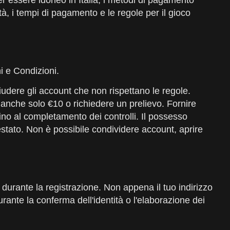
per essere idoneo in Italia, i metodi di pagamento
 età, i tempi di pagamento e le regole per il gioco
i e Condizioni.
iudere gli account che non rispettano le regole.
 anche solo €10 o richiedere un prelievo. Fornire
 fino al completamento dei controlli. Il possesso
estato. Non è possibile condividere account, aprire
 durante la registrazione. Non appena il tuo indirizzo
ante la conferma dell'identità o l'elaborazione dei