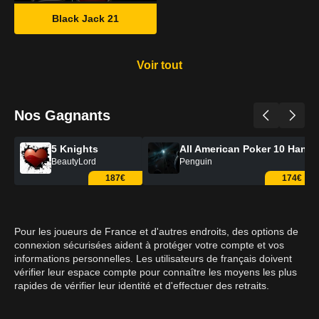
Black Jack 21
Voir tout
Nos Gagnants
5 Knights
All American Poker 10 Hand
BeautyLord
Penguin
187€
174€
Pour les joueurs de France et d'autres endroits, des options de
connexion sécurisées aident à protéger votre compte et vos
informations personnelles. Les utilisateurs de français doivent
vérifier leur espace compte pour connaître les moyens les plus
rapides de vérifier leur identité et d'effectuer des retraits.