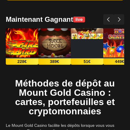
Maintenant Gagnant
228€
389€
51€
449€
Méthodes de dépôt au
Mount Gold Casino :
cartes, portefeuilles et
cryptomonnaies
Le Mount Gold Casino facilite les dépôts lorsque vous vous