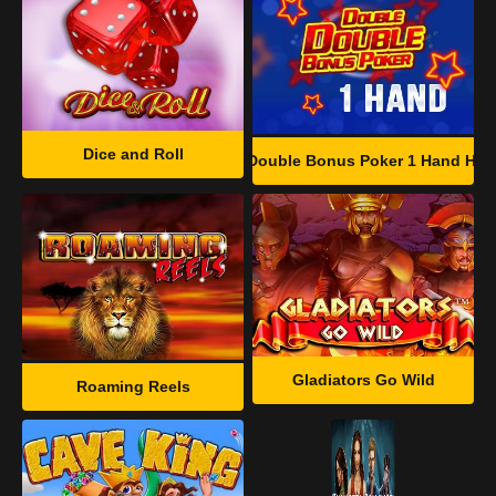
Dice and Roll
Double Double Bonus Poker 1 Hand Hab
Gladiators Go Wild
Roaming Reels