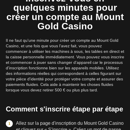
quelques minutes pour
créer un compte au Mount
Gold Casino
Il ne faut qu'une minute pour créer un compte au Mount Gold
Casino, et une fois que vous l'avez fait, vous pouvez
commencer à utiliser les machines à sous, les tables en direct et
la caisse personnelle immédiatement. Vous pouvez vous inscrire
et commencer à jouer sans changer d'appareil car le processus
d'inscription fonctionne bien sur les appareils mobiles. Utilisez
des informations réelles qui correspondent à celles figurant sur
votre pièce d'identité pour protéger votre compte et assurer des
paiements fluides. Cela aide à maintenir les choses fluides
lorsque vous devez retirer 500 € ou plus plus tard.
Comment s'inscrire étape par étape
Allez sur la page d'inscription du Mount Gold Casino
et cliquez sur « S'inscrire ». Créez un mot de passe