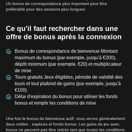
Un bonus de correspondance plus important peut être
préférable pour des sessions plus longues.
Ce qu'il faut rechercher dans une
offre de bonus après la connexion
Bonus de correspondance de bienvenue Montant
maximum du bonus (par exemple, jusqu'à €200),
dépôt minimum (par exemple, €20) et multiplicateur
de mise
Tours gratuits Jeux éligibles, période de validité des
tours et tout plafond de gains (par exemple, jusqu'à
€100)
Délai d'expiration du bonus pour utiliser les fonds
bonus et remplir les conditions de mise
Une fois le bonus de bienvenue actif, vous verrez généralement
deux soldes : espèces et fonds bonus. Les gains de jeu avec
bonus ne peuvent pas être retirés tant que toutes les conditions