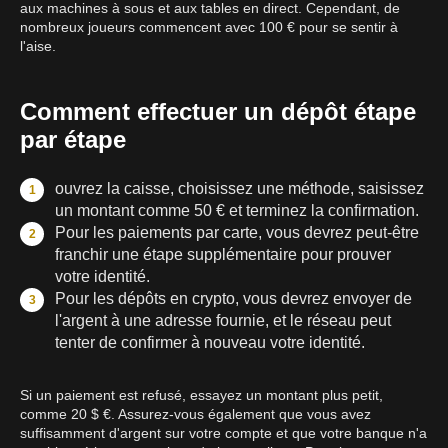
aux machines à sous et aux tables en direct. Cependant, de
nombreux joueurs commencent avec 100 € pour se sentir à
l'aise.
Comment effectuer un dépôt étape
par étape
ouvrez la caisse, choisissez une méthode, saisissez
un montant comme 50 € et terminez la confirmation.
Pour les paiements par carte, vous devrez peut-être
franchir une étape supplémentaire pour prouver
votre identité.
Pour les dépôts en crypto, vous devrez envoyer de
l'argent à une adresse fournie, et le réseau peut
tenter de confirmer à nouveau votre identité.
Si un paiement est refusé, essayez un montant plus petit,
comme 20 $ €. Assurez-vous également que vous avez
suffisamment d'argent sur votre compte et que votre banque n'a