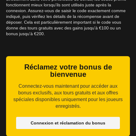
fonctionnent mieux lorsqu'ils sont utilisés juste après la
connexion. Assurez-vous de saisir le code exactement comme
indiqué, puis vérifiez les détails de la récompense avant de
déposer. Cela est particulièrement important si le code vous
donne des tours gratuits avec des gains jusqu'à €100 ou un
bonus jusqu'à €200.
Réclamez votre bonus de
bienvenue
Connectez-vous maintenant pour accéder aux
bonus exclusifs, aux tours gratuits et aux offres
spéciales disponibles uniquement pour les joueurs
enregistrés.
Connexion et réclamation du bonus