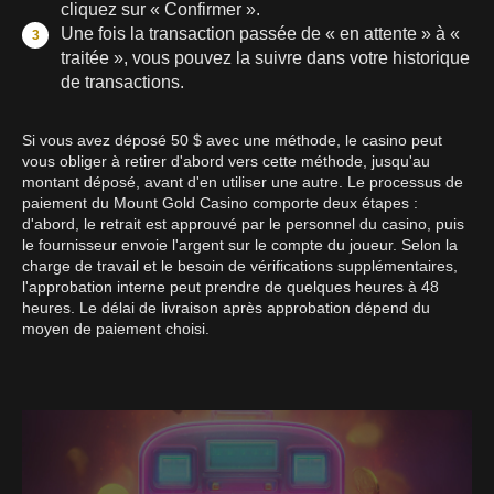
cliquez sur « Confirmer ».
Une fois la transaction passée de « en attente » à «
traitée », vous pouvez la suivre dans votre historique
de transactions.
Si vous avez déposé 50 $ avec une méthode, le casino peut
vous obliger à retirer d'abord vers cette méthode, jusqu'au
montant déposé, avant d'en utiliser une autre. Le processus de
paiement du Mount Gold Casino comporte deux étapes :
d'abord, le retrait est approuvé par le personnel du casino, puis
le fournisseur envoie l'argent sur le compte du joueur. Selon la
charge de travail et le besoin de vérifications supplémentaires,
l'approbation interne peut prendre de quelques heures à 48
heures. Le délai de livraison après approbation dépend du
moyen de paiement choisi.