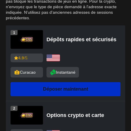
pas bloqué les transactions de jeux en ligne. Pour la crypto,
n'envoyez que le type de pièce demandé à l'adresse exacte
indiquée. N'utilisez pas d'anciennes adresses de sessions
précédentes.
1
Dépôts rapides et sécurisés
4.9
/5
Curacao
Instantané
Déposer maintenant
2
Options crypto et carte