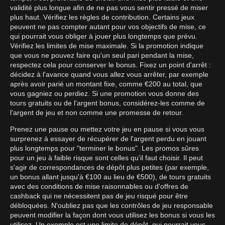
validité plus longue afin de ne pas vous sentir pressé de miser
plus haut. Vérifiez les règles de contribution. Certains jeux
peuvent ne pas compter autant pour vos objectifs de mise, ce
qui pourrait vous obliger à jouer plus longtemps que prévu.
Vérifiez les limites de mise maximale. Si la promotion indique
que vous ne pouvez faire qu'un seul pari pendant la mise,
respectez cela pour conserver le bonus. Fixez un point d'arrêt :
décidez à l'avance quand vous allez vous arrêter, par exemple
après avoir parié un montant fixe, comme €200 au total, que
vous gagniez ou perdiez. Si une promotion vous donne des
tours gratuits ou de l'argent bonus, considérez-les comme de
l'argent de jeu et non comme une promesse de retour.
Prenez une pause ou mettez votre jeu en pause si vous vous
surprenez à essayer de récupérer de l'argent perdu en jouant
plus longtemps pour "terminer le bonus". Les promos sûres
pour un jeu à faible risque sont celles qu'il faut choisir. Il peut
s'agir de correspondances de dépôt plus petites (par exemple,
un bonus allant jusqu'à €100 au lieu de €500), de tours gratuits
avec des conditions de mise raisonnables ou d'offres de
cashback qui ne nécessitent pas de jeu risqué pour être
débloquées. N'oubliez pas que les contrôles de jeu responsable
peuvent modifier la façon dont vous utilisez les bonus si vous les
utilisez. Un exemple est une limite de dépôt, qui pourrait vous