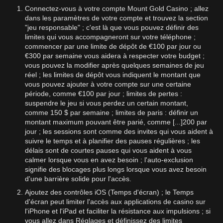
Connectez-vous à votre compte Mount Gold Casino ; allez
dans les paramètres de votre compte et trouvez la section
"jeu responsable" ; c'est là que vous pouvez définir des
limites qui vous accompagneront sur votre téléphone ;
commencer par une limite de dépôt de €100 par jour ou
€300 par semaine vous aidera à respecter votre budget ;
vous pouvez la modifier après quelques semaines de jeu
réel ; les limites de dépôt vous indiquent le montant que
vous pouvez ajouter à votre compte sur une certaine
période, comme €100 par jour ; limites de pertes :
suspendre le jeu si vous perdez un certain montant,
comme 150 $ par semaine ; limites de paris : définir un
montant maximum pouvant être parié, comme [...]200 par
jour ; les sessions sont comme des invites qui vous aident à
suivre le temps et à planifier des pauses régulières ; les
délais sont de courtes pauses qui vous aident à vous
calmer lorsque vous en avez besoin ; l'auto-exclusion
signifie des blocages plus longs lorsque vous avez besoin
d'une barrière solide pour l'accès.
Ajoutez des contrôles iOS (Temps d'écran) ; le Temps
d'écran peut limiter l'accès aux applications de casino sur
l'iPhone et l'iPad et faciliter la résistance aux impulsions ; si
vous allez dans Réglages et définissez des limites