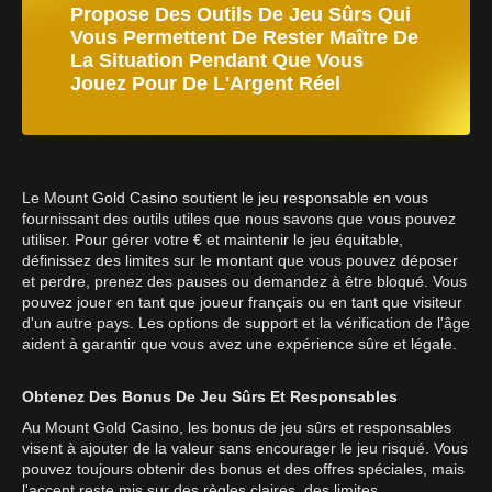
Propose Des Outils De Jeu Sûrs Qui
Vous Permettent De Rester Maître De
La Situation Pendant Que Vous
Jouez Pour De L'Argent Réel
Le Mount Gold Casino soutient le jeu responsable en vous
fournissant des outils utiles que nous savons que vous pouvez
utiliser. Pour gérer votre € et maintenir le jeu équitable,
définissez des limites sur le montant que vous pouvez déposer
et perdre, prenez des pauses ou demandez à être bloqué. Vous
pouvez jouer en tant que joueur français ou en tant que visiteur
d'un autre pays. Les options de support et la vérification de l'âge
aident à garantir que vous avez une expérience sûre et légale.
Obtenez Des Bonus De Jeu Sûrs Et Responsables
Au Mount Gold Casino, les bonus de jeu sûrs et responsables
visent à ajouter de la valeur sans encourager le jeu risqué. Vous
pouvez toujours obtenir des bonus et des offres spéciales, mais
l'accent reste mis sur des règles claires, des limites