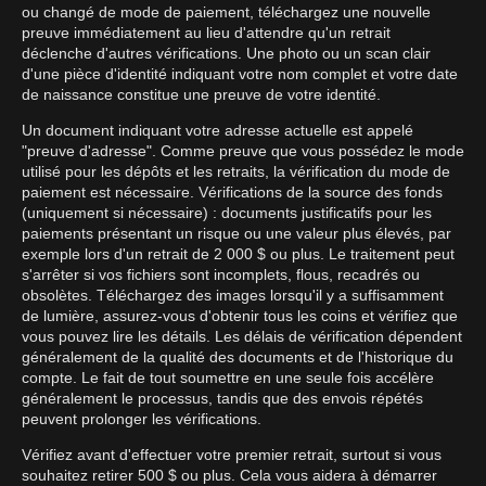
ou changé de mode de paiement, téléchargez une nouvelle
preuve immédiatement au lieu d'attendre qu'un retrait
déclenche d'autres vérifications. Une photo ou un scan clair
d'une pièce d'identité indiquant votre nom complet et votre date
de naissance constitue une preuve de votre identité.
Un document indiquant votre adresse actuelle est appelé
"preuve d'adresse". Comme preuve que vous possédez le mode
utilisé pour les dépôts et les retraits, la vérification du mode de
paiement est nécessaire. Vérifications de la source des fonds
(uniquement si nécessaire) : documents justificatifs pour les
paiements présentant un risque ou une valeur plus élevés, par
exemple lors d'un retrait de 2 000 $ ou plus. Le traitement peut
s'arrêter si vos fichiers sont incomplets, flous, recadrés ou
obsolètes. Téléchargez des images lorsqu'il y a suffisamment
de lumière, assurez-vous d'obtenir tous les coins et vérifiez que
vous pouvez lire les détails. Les délais de vérification dépendent
généralement de la qualité des documents et de l'historique du
compte. Le fait de tout soumettre en une seule fois accélère
généralement le processus, tandis que des envois répétés
peuvent prolonger les vérifications.
Vérifiez avant d'effectuer votre premier retrait, surtout si vous
souhaitez retirer 500 $ ou plus. Cela vous aidera à démarrer