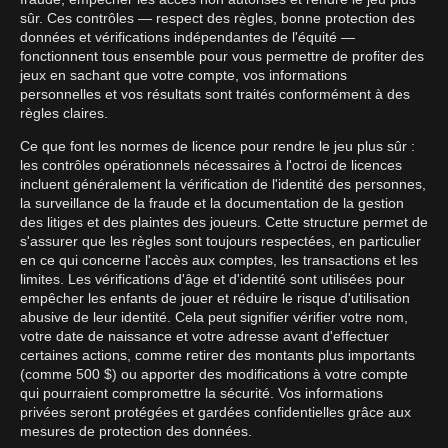
sûr. Ces contrôles — respect des règles, bonne protection des
données et vérifications indépendantes de l'équité —
fonctionnent tous ensemble pour vous permettre de profiter des
jeux en sachant que votre compte, vos informations
personnelles et vos résultats sont traités conformément à des
règles claires.
Ce que font les normes de licence pour rendre le jeu plus sûr :
les contrôles opérationnels nécessaires à l'octroi de licences
incluent généralement la vérification de l'identité des personnes,
la surveillance de la fraude et la documentation de la gestion
des litiges et des plaintes des joueurs. Cette structure permet de
s'assurer que les règles sont toujours respectées, en particulier
en ce qui concerne l'accès aux comptes, les transactions et les
limites. Les vérifications d'âge et d'identité sont utilisées pour
empêcher les enfants de jouer et réduire le risque d'utilisation
abusive de leur identité. Cela peut signifier vérifier votre nom,
votre date de naissance et votre adresse avant d'effectuer
certaines actions, comme retirer des montants plus importants
(comme 500 $) ou apporter des modifications à votre compte
qui pourraient compromettre la sécurité. Vos informations
privées seront protégées et gardées confidentielles grâce aux
mesures de protection des données.