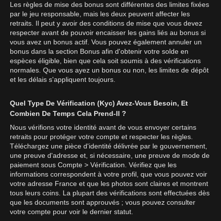
Les règles de mise des bonus sont différentes des limites fixées
par le jeu responsable, mais les deux peuvent affecter les
retraits. Il peut y avoir des conditions de mise que vous devez
respecter avant de pouvoir encaisser les gains liés au bonus si
vous avez un bonus actif. Vous pouvez également annuler un
bonus dans la section Bonus afin d'obtenir votre solde en
espèces éligible, bien que cela soit soumis à des vérifications
normales. Que vous ayez un bonus ou non, les limites de dépôt
et les délais s'appliquent toujours.
Quel Type De Vérification (Kyc) Avez-Vous Besoin, Et
Combien De Temps Cela Prend-Il ?
Nous vérifions votre identité avant de vous envoyer certains
retraits pour protéger votre compte et respecter les règles.
Téléchargez une pièce d'identité délivrée par le gouvernement,
une preuve d'adresse et, si nécessaire, une preuve de mode de
paiement sous Compte > Vérification. Vérifiez que les
informations correspondent à votre profil, que vous pouvez voir
votre adresse France et que les photos sont claires et montrent
tous leurs coins. La plupart des vérifications sont effectuées dès
que les documents sont approuvés ; vous pouvez consulter
votre compte pour voir le dernier statut.