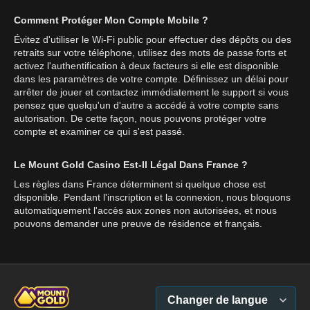
Comment Protéger Mon Compte Mobile ?
Évitez d'utiliser le Wi-Fi public pour effectuer des dépôts ou des
retraits sur votre téléphone, utilisez des mots de passe forts et
activez l'authentification à deux facteurs si elle est disponible
dans les paramètres de votre compte. Définissez un délai pour
arrêter de jouer et contactez immédiatement le support si vous
pensez que quelqu'un d'autre a accédé à votre compte sans
autorisation. De cette façon, nous pouvons protéger votre
compte et examiner ce qui s'est passé.
Le Mount Gold Casino Est-Il Légal Dans France ?
Les règles dans France déterminent si quelque chose est
disponible. Pendant l'inscription et la connexion, nous bloquons
automatiquement l'accès aux zones non autorisées, et nous
pouvons demander une preuve de résidence et français.
Changer de langue