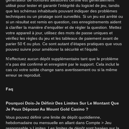
utilisé pour tester et garantir l'intégrité du logiciel de jeu, tandis
que les schémas inhabituels pouvant indiquer des problèmes
techniques ou un piratage sont surveillés. Si un jeu est arrêté ou
si un résultat est remis en question, ces enregistrements aident
à clarifier la manière d'enquêter et de régler la question. Mettez
votre appareil à jour, utilisez des mots de passe uniques et
vérifiez les règles du jeu et les tableaux de paiement avant de
parier 50 € ou plus. Ce sont autant d'étapes pratiques que vous
pouvez suivre pour améliorer la sécurité et l'équité.
N'effectuez aucun dépôt supplémentaire tant que le problème
n'a pas été confirmé et enregistré par le support. Cela inclut le
cas où votre solde change sans avertissement ou si la même
erreur se reproduit.
Faq
Pourquoi Dois-Je Définir Des Limites Sur Le Montant Que
Je Peux Déposer Au Mount Gold Casino ?
Vous pouvez définir une limite de dépôt quotidienne,
hebdomadaire ou mensuelle en allant dans Compte > Jeu
responsable > Limites. Les limites de dépôt sont basées sur la