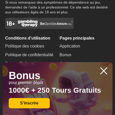
Si vous remarquez des symptômes de dépendance au jeu,
demandez de l'aide à un professionnel. Ce site web est destiné
aux utilisateurs âgés de 18 ans et plus.
Conditions d'utilisation
Pages principales
Politique des cookies
Application
Politique de confidentialité
Bonus
Termes Et Conditions
Code promo
Bonus
Jeu responsable
Bonus sans dépôt
pour premier dépôt
Contacts
1000€ + 250 Tours Gratuits
+356 85 824262
info@mountgold.org
S'inscrire
© 2026 All Rights
Reserved.