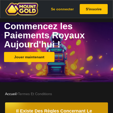
Se connecter
S'inscrire
Commencez les
Paiements Royaux
Aujourd'hui !
Jouer maintenant
Accueil
Termes Et Conditions
Il Existe Des Règles Concernant Le